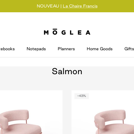
NOUVEAU |
La Chaire Francis
tebooks
Notepads
Planners
Home Goods
Gifts
Salmon
-43%