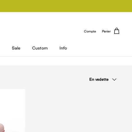
Compte
Panier
Sale
Custom
Info
Trier
En vedette
par