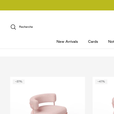
Passer
au
contenu
Recherche
New Arrivals
Cards
No
-37%
-47%