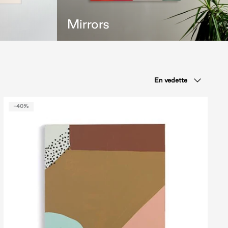
Mirrors
Trier
En vedette
par
-40%