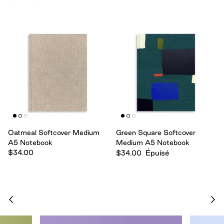
Cards
Boxed Notebooks
Shop All
Oatmeal Softcover Medium
Green Square Softcover
A5 Notebook
Medium A5 Notebook
$34.00
Épuisé
$34.00
Cloth Notebooks
New Slim Pads
Pulpboard Notebo
Shop All Notepads