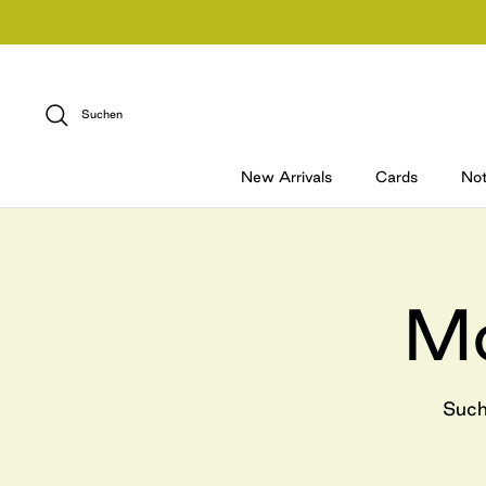
Direkt
zum
Inhalt
Suchen
New Arrivals
Cards
No
Mo
Such