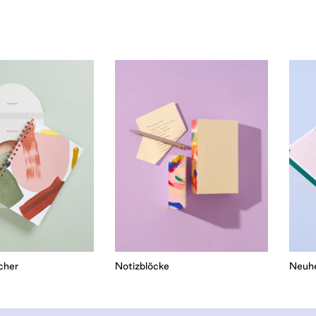
cher
Notizblöcke
Neuhe