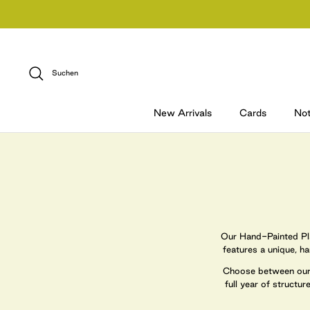
Direkt
zum
Inhalt
Suchen
New Arrivals
Cards
No
Our Hand-Painted Plan
features a unique, h
Choose between ou
full year of structu