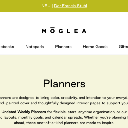
NEU |
Der Francis Stuhl
tebooks
Notepads
Planners
Home Goods
Gifts
Planners
ners are designed to bring color, creativity, and intention to your every
and-painted cover and thoughtfully designed interior pages to support you
r
Undated Weekly Planners
for flexible, start-anytime organization, or ou
red layouts, monthly goals, and calendar spreads. Whether you're planning 
ahead, these one-of-a-kind planners are made to inspire.