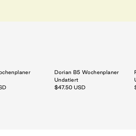
ochenplaner
Dorian B5 Wochenplaner
UT
SOLD OUT
Undatiert
SD
$47.50 USD