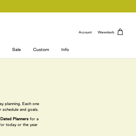
Account
Warenkorb
Sale
Custom
Info
day planning. Each one
r schedule and goals.
r
Dated Planners
for a
for today or the year