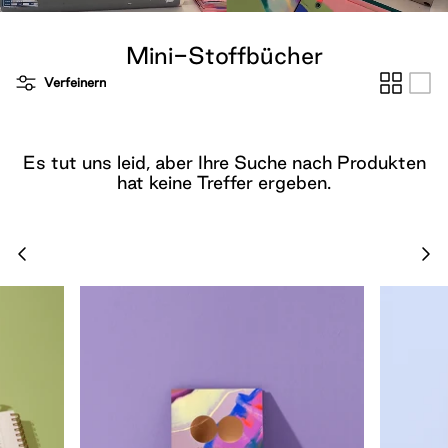
Cards
Boxed Notebooks
Shop All
Mini-Stoffbücher
Verfeinern
Es tut uns leid, aber Ihre Suche nach Produkten
hat keine Treffer ergeben.
Cloth Notebooks
New Slim Pads
Pulpboard Notebo
Shop All Notepads